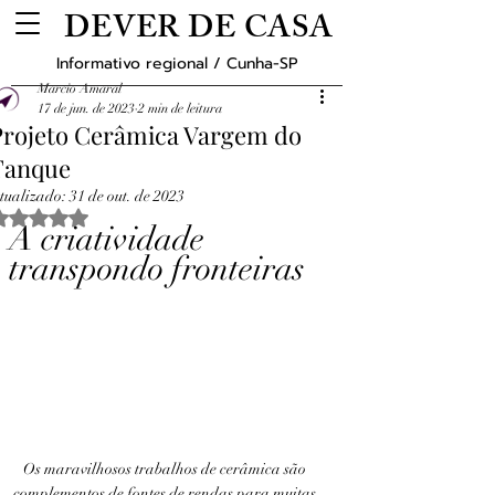
DEVER DE CASA
Informativo regional / Cunha-SP
Marcio Amaral
17 de jun. de 2023
2 min de leitura
Projeto Cerâmica Vargem do
Tanque
tualizado:
31 de out. de 2023
Avaliado com NaN de 5 estrelas.
A criatividade 
transpondo fronteiras
Os maravilhosos trabalhos de cerâmica são 
complementos de fontes de rendas para muitas 