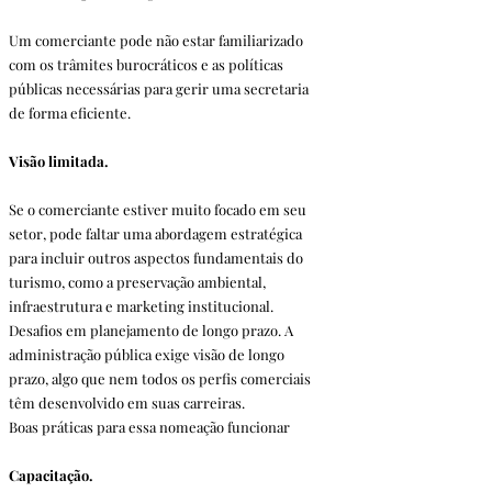
Um comerciante pode não estar familiarizado 
com os trâmites burocráticos e as políticas 
públicas necessárias para gerir uma secretaria 
de forma eficiente.
Visão limitada. 
Se o comerciante estiver muito focado em seu 
setor, pode faltar uma abordagem estratégica 
para incluir outros aspectos fundamentais do 
turismo, como a preservação ambiental, 
infraestrutura e marketing institucional.
Desafios em planejamento de longo prazo. A 
administração pública exige visão de longo 
prazo, algo que nem todos os perfis comerciais 
têm desenvolvido em suas carreiras.
Boas práticas para essa nomeação funcionar
Capacitação.