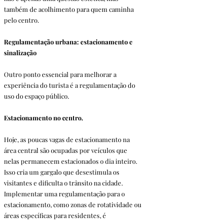
também de acolhimento para quem caminha 
pelo centro.
Regulamentação urbana: estacionamento e 
sinalização
Outro ponto essencial para melhorar a 
experiência do turista é a regulamentação do 
uso do espaço público.
Estacionamento no centro. 
Hoje, as poucas vagas de estacionamento na 
área central são ocupadas por veículos que 
nelas permanecem estacionados o dia inteiro. 
Isso cria um gargalo que desestimula os 
visitantes e dificulta o trânsito na cidade. 
Implementar uma regulamentação para o 
estacionamento, como zonas de rotatividade ou 
áreas específicas para residentes, é 