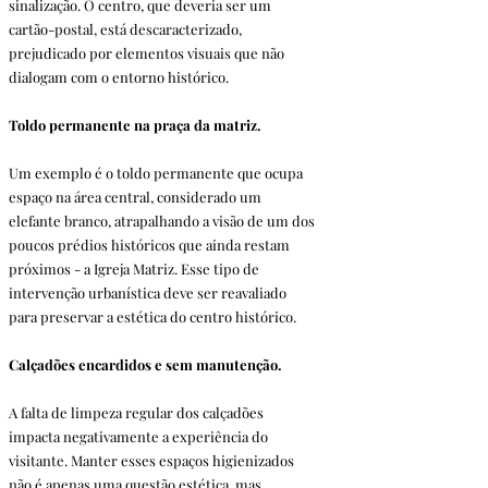
sinalização. O centro, que deveria ser um 
cartão-postal, está descaracterizado, 
prejudicado por elementos visuais que não 
dialogam com o entorno histórico.
Toldo permanente na praça da matriz. 
Um exemplo é o toldo permanente que ocupa 
espaço na área central, considerado um 
elefante branco, atrapalhando a visão de um dos 
poucos prédios históricos que ainda restam 
próximos - a Igreja Matriz. Esse tipo de 
intervenção urbanística deve ser reavaliado 
para preservar a estética do centro histórico.
Calçadões encardidos e sem manutenção.
A falta de limpeza regular dos calçadões 
impacta negativamente a experiência do 
visitante. Manter esses espaços higienizados 
não é apenas uma questão estética, mas 