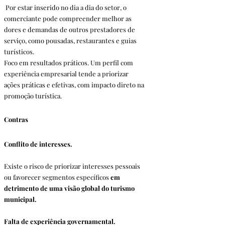
 Por estar inserido no dia a dia do setor, o 
comerciante pode compreender melhor as 
dores e demandas de outros prestadores de 
serviço, como pousadas, restaurantes e guias 
turísticos.
Foco em resultados práticos. Um perfil com 
experiência empresarial tende a priorizar 
ações práticas e efetivas, com impacto direto na 
promoção turística.
Contras
Conflito de interesses. 
Existe o risco de priorizar interesses pessoais 
ou favorecer segmentos específicos 
em 
detrimento de uma visão global do turismo 
municipal.
Falta de experiência governamental. 