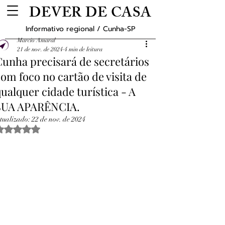
DEVER DE CASA
Informativo regional / Cunha-SP
Marcio Amaral
21 de nov. de 2024
4 min de leitura
Cunha precisará de secretários
om foco no cartão de visita de
ualquer cidade turística - A
SUA APARÊNCIA.
tualizado:
22 de nov. de 2024
Avaliado com NaN de 5 estrelas.