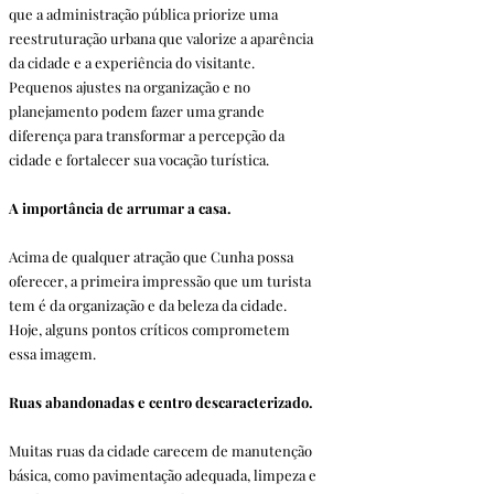
que a administração pública priorize uma 
reestruturação urbana que valorize a aparência 
da cidade e a experiência do visitante. 
Pequenos ajustes na organização e no 
planejamento podem fazer uma grande 
diferença para transformar a percepção da 
cidade e fortalecer sua vocação turística.
A importância de arrumar a casa.
Acima de qualquer atração que Cunha possa 
oferecer, a primeira impressão que um turista 
tem é da organização e da beleza da cidade. 
Hoje, alguns pontos críticos comprometem 
essa imagem.
Ruas abandonadas e centro descaracterizado. 
Muitas ruas da cidade carecem de manutenção 
básica, como pavimentação adequada, limpeza e 