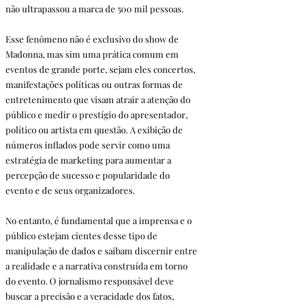
não ultrapassou a marca de 500 mil pessoas.
Esse fenômeno não é exclusivo do show de 
Madonna, mas sim uma prática comum em 
eventos de grande porte, sejam eles concertos, 
manifestações políticas ou outras formas de 
entretenimento que visam atrair a atenção do 
público e medir o prestígio do apresentador, 
político ou artista em questão. A exibição de 
números inflados pode servir como uma 
estratégia de marketing para aumentar a 
percepção de sucesso e popularidade do 
evento e de seus organizadores.
No entanto, é fundamental que a imprensa e o 
público estejam cientes desse tipo de 
manipulação de dados e saibam discernir entre 
a realidade e a narrativa construída em torno 
do evento. O jornalismo responsável deve 
buscar a precisão e a veracidade dos fatos, 