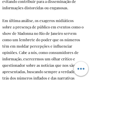
evitando contribuir para a disseminação de 
informações distorcidas ou enganosas.
Em última análise, os exageros midiáticos 
sobre a presença de público em eventos como o 
show de Madonna no Rio de Janeiro servem 
como um lembrete do poder que os números 
têm em moldar percepções e influenciar 
opiniões. Cabe a nós, como consumidores de 
informação, exercermos um olhar crítico e 
questionador sobre as notícias que nos são 
apresentadas, buscando sempre a verdade por 
trás dos números inflados e das narrativas 
sensacionalistas.