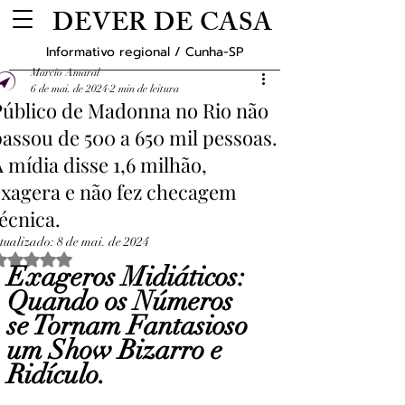
DEVER DE CASA
Informativo regional / Cunha-SP
Marcio Amaral
6 de mai. de 2024
2 min de leitura
Público de Madonna no Rio não
assou de 500 a 650 mil pessoas.
 mídia disse 1,6 milhão,
exagera e não fez checagem
écnica.
tualizado:
8 de mai. de 2024
Avaliado com NaN de 5 estrelas.
Exageros Midiáticos: 
Quando os Números 
se Tornam Fantasioso 
um Show Bizarro e 
Ridículo.