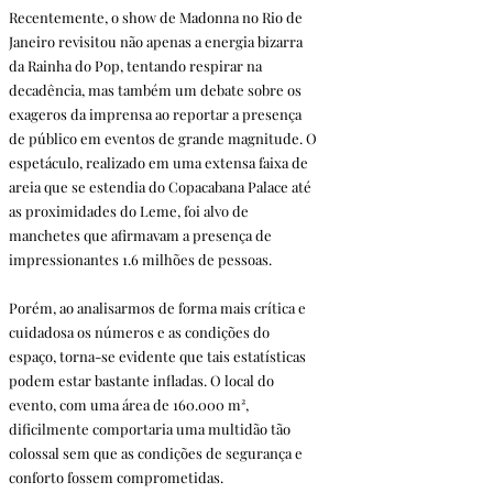
Recentemente, o show de Madonna no Rio de 
Janeiro revisitou não apenas a energia bizarra 
da Rainha do Pop, tentando respirar na 
decadência, mas também um debate sobre os 
exageros da imprensa ao reportar a presença 
de público em eventos de grande magnitude. O 
espetáculo, realizado em uma extensa faixa de 
areia que se estendia do Copacabana Palace até 
as proximidades do Leme, foi alvo de 
manchetes que afirmavam a presença de 
impressionantes 1.6 milhões de pessoas.
Porém, ao analisarmos de forma mais crítica e 
cuidadosa os números e as condições do 
espaço, torna-se evidente que tais estatísticas 
podem estar bastante infladas. O local do 
evento, com uma área de 160.000 m², 
dificilmente comportaria uma multidão tão 
colossal sem que as condições de segurança e 
conforto fossem comprometidas. 