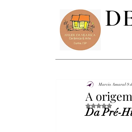
D
Marcio Amaral
9 
A origem
Avaliado com NaN d
Da Pré-His