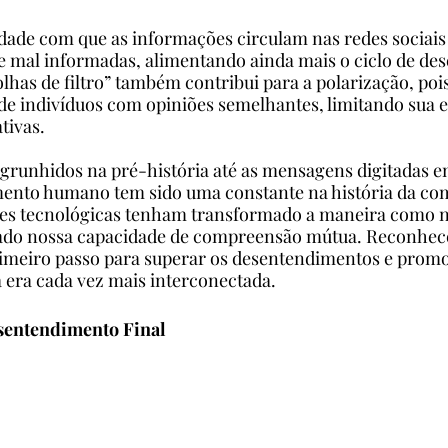
idade com que as informações circulam nas redes sociais 
e mal informadas, alimentando ainda mais o ciclo de de
has de filtro” também contribui para a polarização, pois
de indivíduos com opiniões semelhantes, limitando sua e
tivas.
 grunhidos na pré-história até as mensagens digitadas 
mento humano tem sido uma constante na história da co
des tecnológicas tenham transformado a maneira como 
do nossa capacidade de compreensão mútua. Reconhecer
imeiro passo para superar os desentendimentos e promo
 era cada vez mais interconectada.
sentendimento Final