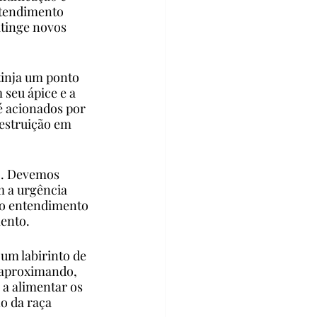
ntendimento 
tinge novos 
tinja um ponto 
seu ápice e a 
é acionados por 
estruição em 
o. Devemos 
m a urgência 
 o entendimento 
ento.
um labirinto de 
 aproximando, 
a alimentar os 
o da raça 