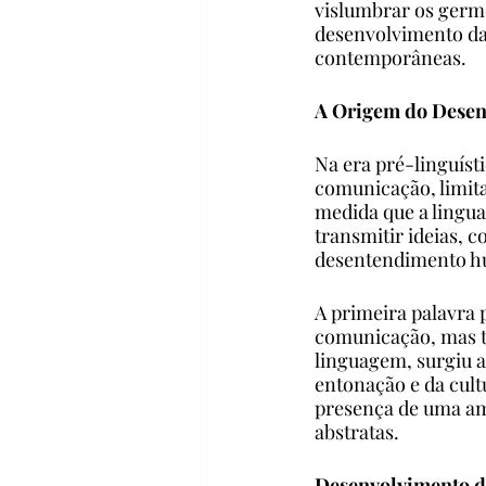
vislumbrar os germ
desenvolvimento da 
contemporâneas.
A Origem do Dese
Na era pré-linguíst
comunicação, limita
medida que a lingua
transmitir ideias, c
desentendimento hu
A primeira palavra 
comunicação, mas t
linguagem, surgiu a
entonação e da cult
presença de uma am
abstratas.
Desenvolvimento 