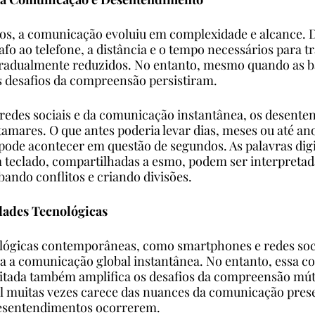
os, a comunicação evoluiu em complexidade e alcance. Da
afo ao telefone, a distância e o tempo necessários para t
dualmente reduzidos. No entanto, mesmo quando as bar
s desafios da compreensão persistiram.
redes sociais e da comunicação instantânea, os desente
amares. O que antes poderia levar dias, meses ou até ano
pode acontecer em questão de segundos. As palavras digi
teclado, compartilhadas a esmo, podem ser interpretad
bando conflitos e criando divisões.
dades Tecnológicas
nológicas contemporâneas, como smartphones e redes soc
 a comunicação global instantânea. No entanto, essa co
itada também amplifica os desafios da compreensão mút
l muitas vezes carece das nuances da comunicação prese
 desentendimentos ocorrerem.