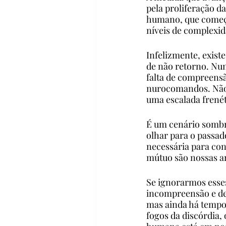
pela proliferação d
humano, que começo
níveis de complexid
Infelizmente, exist
de não retorno. Nu
falta de compreensã
nurocomandos. Não 
uma escalada frenét
É um cenário sombr
olhar para o passad
necessária para con
mútuo são nossas a
Se ignorarmos esses
incompreensão e de
mas ainda há tempo 
fogos da discórdia,