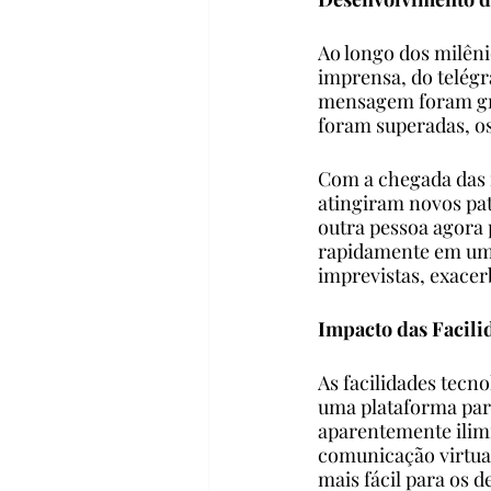
Ao longo dos milêni
imprensa, do telégr
mensagem foram gra
foram superadas, o
Com a chegada das 
atingiram novos pat
outra pessoa agora 
rapidamente em um 
imprevistas, exacer
Impacto das Facili
As facilidades tec
uma plataforma para
aparentemente ilim
comunicação virtua
mais fácil para os