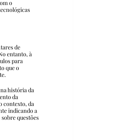
com o 
tecnológicas 
tares de 
o entanto, à 
ulos para 
to que o 
te.
a história da 
ento da 
 contexto, da 
te indicando a 
 sobre questões 