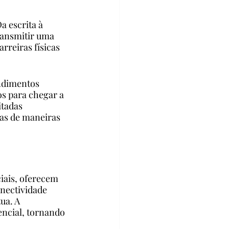
 escrita à 
ransmitir uma 
reiras físicas 
ndimentos 
s para chegar a 
tadas 
as de maneiras 
iais, oferecem 
nectividade 
ua. A 
ncial, tornando 