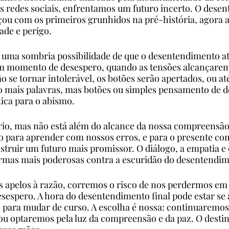
as redes sociais, enfrentamos um futuro incerto. O dese
u com os primeiros grunhidos na pré-história, agora a
ade e perigo.
e uma sombria possibilidade de que o desentendimento a
m momento de desespero, quando as tensões alcançarem 
o se tornar intolerável, os botões serão apertados, ou at
mais palavras, mas botões ou simples pensamento de d
ica para o abismo.
io, mas não está além do alcance da nossa compreensã
o para aprender com nossos erros, e para o presente co
struir um futuro mais promissor. O diálogo, a empatia e
rmas mais poderosas contra a escuridão do desentendim
 apelos à razão, corremos o risco de nos perdermos em 
sespero. A hora do desentendimento final pode estar se
para mudar de curso. A escolha é nossa: continuaremos 
 ou optaremos pela luz da compreensão e da paz. O destin