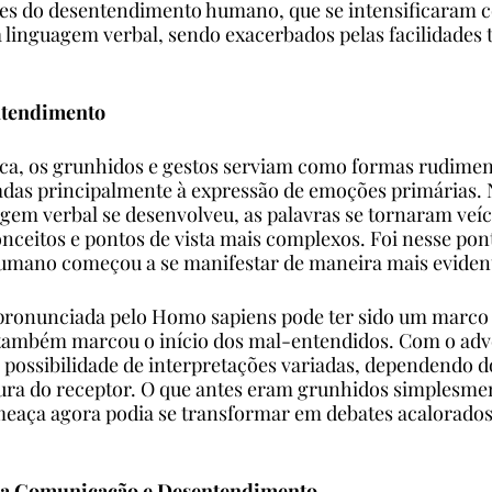
es do desentendimento humano, que se intensificaram 
linguagem verbal, sendo exacerbados pelas facilidades 
ntendimento
ica, os grunhidos e gestos serviam como formas rudimen
das principalmente à expressão de emoções primárias. N
gem verbal se desenvolveu, as palavras se tornaram veíc
onceitos e pontos de vista mais complexos. Foi nesse pon
mano começou a se manifestar de maneira mais eviden
pronunciada pelo Homo sapiens pode ter sido um marco n
ambém marcou o início dos mal-entendidos. Com o adv
 possibilidade de interpretações variadas, dependendo do
ura do receptor. O que antes eram grunhidos simplesmen
eaça agora podia se transformar em debates acalorados
da Comunicação e Desentendimento