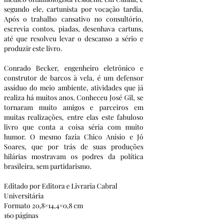
segundo ele, cartunista por vocação tardia. 
Após o trabalho cansativo no consultório, 
escrevia contos, piadas, desenhava cartuns, 
até que resolveu levar o descanso a sério e 
produzir este livro.
Conrado Becker, engenheiro eletrônico e 
construtor de barcos à vela, é um defensor 
assíduo do meio ambiente, atividades que já 
realiza há muitos anos. Conheceu José Gil, se 
tornaram muito amigos e parceiros em 
muitas realizações, entre elas este fabuloso 
livro que conta a coisa séria com muito 
humor. O mesmo fazia Chico Anísio e Jô 
Soares, que por trás de suas produções 
hilárias mostravam os podres da política 
brasileira, sem partidarismo.
Editado por Editora e Livraria Cabral 
Universitária
Formato 20,8×14,4×0,8 cm
160 páginas