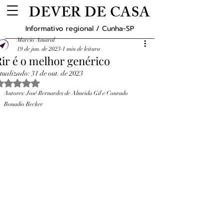
DEVER DE CASA
Informativo regional / Cunha-SP
Marcio Amaral
19 de jun. de 2023
1 min de leitura
Rir é o melhor genérico
tualizado:
31 de out. de 2023
Avaliado com NaN de 5 estrelas.
Autores: José Bernardes de Almeida Gil e Conrado 
Bonadio Becker