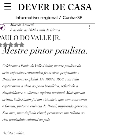
DEVER DE CASA
Informativo regional / Cunha-SP
Marcio Amaral
8 de abr. de 2024
1 min de leitura
PAULO DO VALLE JR.
Avaliado com NaN de 5 estrelas.
Mestre pintor paulista.
Celebramos Paulo do Valle Júnior, mestre paulista da 
arte, cuja obra transcendeu fronteiras, projetando o 
Brasil no cenário global. De 1889 a 1958, suas telas 
capturaram a alma do povo brasileiro, refletindo a 
simplicidade e o vibrante espírito nacional. Mais que um 
artista, Valle Júnior foi um visionário que, com suas cores 
e formas, pintou a essência do Brasil, inspirando gerações. 
Sua arte, uma sinfonia visual, permanece um tributo ao 
rico patrimônio cultural do país.
Assista o vídeo.