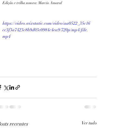
Edição e trilha sonora: Marcio Amaral
https://video.wixstatic.com/video/aa0522_35c16
cc3f3a7423c8b9d03c0984c4ea9/720p/mp4/file.
mp4
osts recentes
Ver tudo