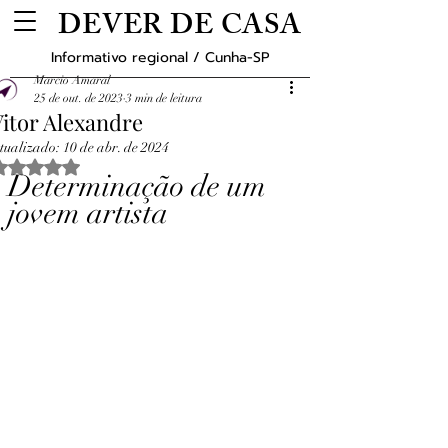
DEVER DE CASA
Informativo regional / Cunha-SP
Marcio Amaral
25 de out. de 2023
3 min de leitura
Vitor Alexandre
tualizado:
10 de abr. de 2024
Avaliado com NaN de 5 estrelas.
Determinação de um 
jovem artista